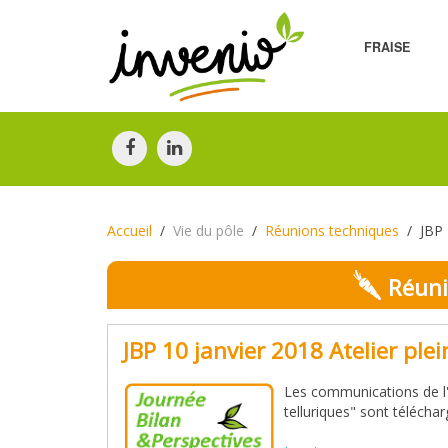
FRAISE
Accueil
Vie du pôle
Réunions techniques
JBP 
Réuni
JBP 10 janvier 2018 Atelier pl
Les communications de l'a
telluriques" sont télécha