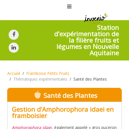
Station
d’expérimentation de
la filière fruits et
légumes en Nouvelle
Aquitaine
Accueil
Framboise Petits Fruits
Thématiques expérimentales
Santé des Plantes
Santé des Plantes
Gestion d’Amphorophora idaei en
framboisier
Amphorophora idaei,
également appelé « gros puceron